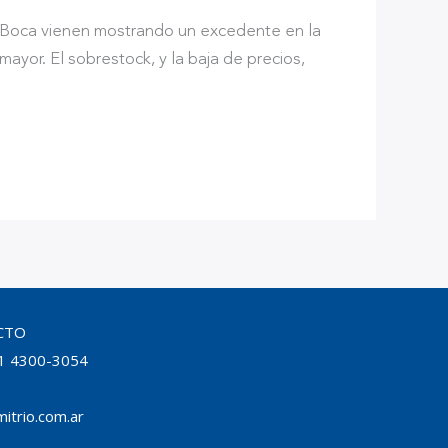
a Boca vienen mostrando un excedente en la
yor. El sobrestock, y la baja de precios,
CTO
1 4300-3054
itrio.com.ar