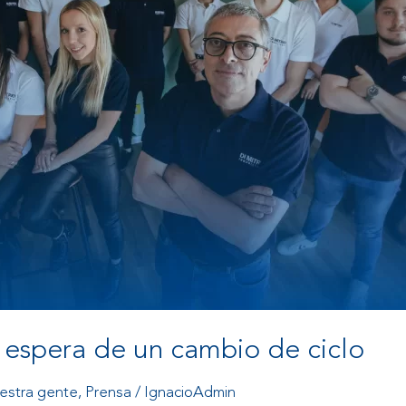
 espera de un cambio de ciclo
estra gente
,
Prensa
/
IgnacioAdmin