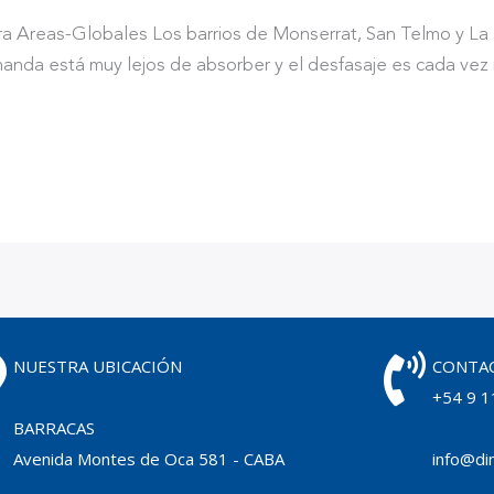
ara Areas-Globales Los barrios de Monserrat, San Telmo y L
nda está muy lejos de absorber y el desfasaje es cada vez ma
NUESTRA UBICACIÓN
CONTA
+54 9 1
BARRACAS
Avenida Montes de Oca 581 - CABA
info@dim