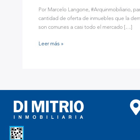
Por Marcelo Langone, #Arquinmobiliario, p
cantidad de oferta de inmuebles que la dema
son comunes a casi todo el mercado […]
Leer más »