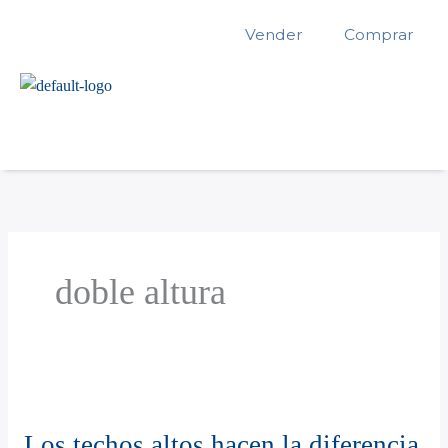
Ir
Vender
Comprar
al
contenido
doble altura
Los
techos
Los techos altos hacen la diferencia
altos