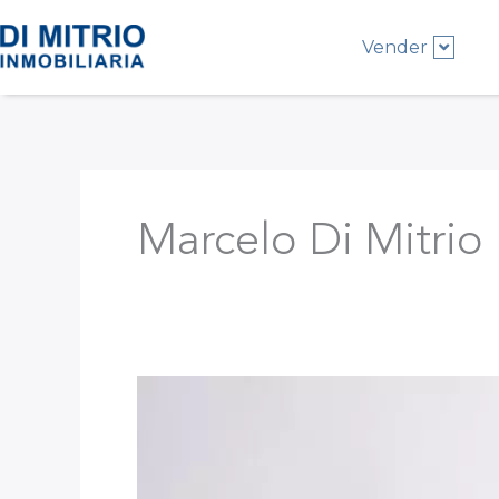
Ir
al
Vender
contenido
Marcelo Di Mitrio
¿Por
qué
vender
tu