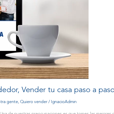
edor, Vender tu casa paso a paso
tra gente
,
Quiero vender
/
IgnacioAdmin
o Una de nuestras preocupaciones es que tomes las mejores de