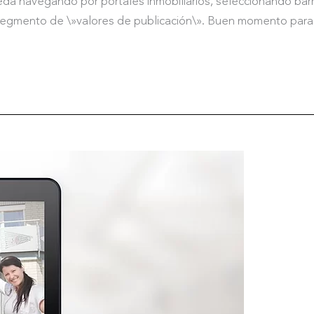
eda navegando por portales inmobiliarios, seleccionando barri
gmento de \»valores de publicación\». Buen momento para