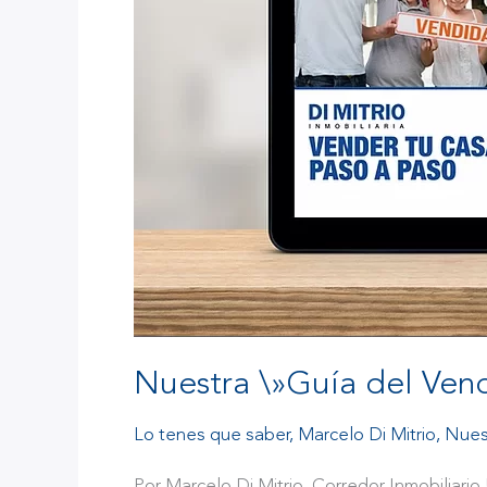
a
paso\».
Nuestra \»Guía del Vend
Lo tenes que saber
,
Marcelo Di Mitrio
,
Nues
Por Marcelo Di Mitrio, Corredor Inmobiliari