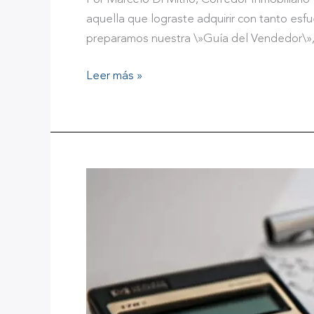
aquella que lograste adquirir con tanto es
preparamos nuestra \»Guía del Vendedor\»
Leer más »
Kit
de
Gastos
a
la
hora
de